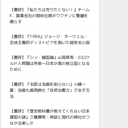
【書評】『私たちは売りたくない！』チーム
K：製薬会社の現役社員がワクチンに警鐘を
鳴らす
【書評】『1984』ジョージ・オーウェル：
全体主義的ディストピアを描いた超有名小説
【書評】『シン・鎖国論』山岡鉄秀：川口ク
ルド人問題は序曲〜日本が真の独立国となる
ために
【書評】『名医は虫歯を削らない』小峰一
雄：虫歯も歯周病も「自然治癒力」で治す方
法
【書評】『歴史教科書が教えてくれない日本
建国の謎』三橋貴明：神話と現代の神社がつ
ながる楽しさ