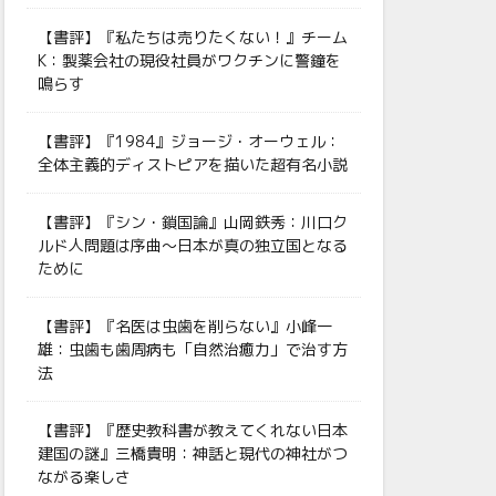
【書評】『私たちは売りたくない！』チーム
K：製薬会社の現役社員がワクチンに警鐘を
鳴らす
【書評】『1984』ジョージ・オーウェル：
全体主義的ディストピアを描いた超有名小説
【書評】『シン・鎖国論』山岡鉄秀：川口ク
ルド人問題は序曲〜日本が真の独立国となる
ために
【書評】『名医は虫歯を削らない』小峰一
雄：虫歯も歯周病も「自然治癒力」で治す方
法
【書評】『歴史教科書が教えてくれない日本
建国の謎』三橋貴明：神話と現代の神社がつ
ながる楽しさ