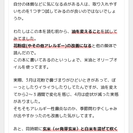
自分の体質などに気になる点がある人は、取り入れやす
いものを1つずつ試してみるのが良いのではないでしょ
うか。
わたしはこの本を読む前から、
油を変えること
を試して
みてました
。
花粉症(やその他アレルギー)の改善になる
と他の媒体で
読んだので。
この本に書いてあるのといっしょで、米油とオリーブオ
イルを使ってます。
実際、3月は花粉で鼻づまりがひどいときがあって、ぼ
ーっとしたりイライラしたりしてたんですが、油を変え
てから2〜３週間で変化を感じ、4月は症状が減った実感
がありました。
そもそもアレルギー性鼻炎なのか、季節問わずくしゃみ
が出やすかったのも改善した気がしてます。
あと、同時期に
玄米（or発芽玄米）と白米を混ぜて炊く