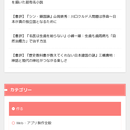
を描いた超有名小説
【書評】『シン・鎖国論』山岡鉄秀：川口クルド人問題は序曲〜日
本が真の独立国となるために
【書評】『名医は虫歯を削らない』小峰一雄：虫歯も歯周病も「自
然治癒力」で治す方法
【書評】『歴史教科書が教えてくれない日本建国の謎』三橋貴明：
神話と現代の神社がつながる楽しさ
カテゴリー
作る
Web・アプリ製作全般