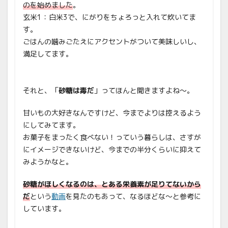
のを始めました
。
玄米1：白米3で、にがりをちょろっと入れて炊いてま
す。
ごはんの噛みごたえにアクセントがついて美味しいし、
満足してます。
それと、「
砂糖は毒だ
」ってほんと聞きますよね〜。
甘いもの大好きなんですけど、今までよりは控えるよう
にしてみてます。
お菓子をまったく食べない！っていう暮らしは、さすが
にイメージできないけど、今までの半分くらいに抑えて
みようかなと。
砂糖がほしくなるのは、とある栄養素が足りてないから
だ
という
動画
を見たのもあって、なるほどな〜と参考に
しています。