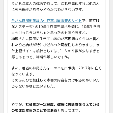
うかもご本人の体感であって、これを真似すれば他の人
にも再現性があるかどうかはわからないです。
全がん協加盟施設の生存率共同調査のサイト
で、前立腺
がんステージ4の10年生存率を調べた感じ、10年生きる
人もけっこういるなぁと思ったのもありますね。
神尾さんは医師に生きているのが不思議なくらいと言わ
れたりと病状が特にひどかった可能性もありますし、ま
た上記サイトは統計としてはデータの件数が少なすぎる
感もあるので、判断が難しいですが。
また、著者の神尾さんはこの本を出版後、2017年に亡く
なっています。
そのあたりも加味して本書の内容を受け取るのがいいん
じゃないかなと思いました。
ですが、
社会毒が一定程度、健康に悪影響を与えている
のもまた本当のことではある
と思ってます。