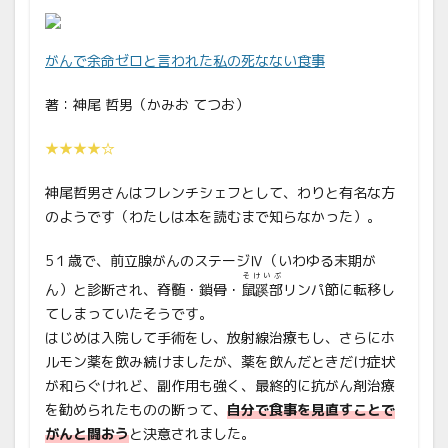
がんで余命ゼロと言われた私の死なない食事
著：神尾 哲男（かみお てつお）
★★★★☆
神尾哲男さんはフレンチシェフとして、わりと有名な方
のようです（わたしは本を読むまで知らなかった）。
5１歳で、前立腺がんのステージⅣ（いわゆる末期が
そけいぶ
ん）と診断され、脊髄・鎖骨・
鼠蹊部
リンパ節に転移し
てしまっていたそうです。
はじめは入院して手術をし、放射線治療もし、さらにホ
ルモン薬を飲み続けましたが、薬を飲んだときだけ症状
が和らぐけれど、副作用も強く、最終的に抗がん剤治療
を勧められたものの断って、
自分で食事を見直すことで
がんと闘おう
と決意されました。