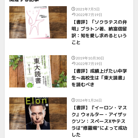
2021年7月5日
2022年7月19日
【書評】「ソクラテスの弁
明」プラトン著、納富信留
訳：知を愛し求めるという
こと
2019年10月30日
2022年7月19日
【書評】成績上げたい中学
生〜高校生は「東大読書」
を読むべき
2024年1月26日
【書評】『イーロン・マス
ク』ウォルター・アイザッ
クソン：スペースXやテス
ラは”修羅場”によって成功
した