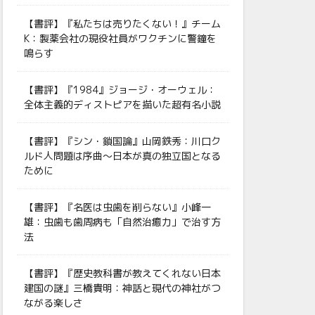
【書評】『私たちは売りたくない！』チーム
K：製薬会社の現役社員がワクチンに警鐘を
鳴らす
【書評】『1984』ジョージ・オーウェル：
全体主義的ディストピアを描いた超有名小説
【書評】『シン・鎖国論』山岡鉄秀：川口ク
ルド人問題は序曲〜日本が真の独立国となる
ために
【書評】『名医は虫歯を削らない』小峰一
雄：虫歯も歯周病も「自然治癒力」で治す方
法
【書評】『歴史教科書が教えてくれない日本
建国の謎』三橋貴明：神話と現代の神社がつ
ながる楽しさ