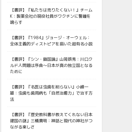
【書評】『私たちは売りたくない！』チーム
K：製薬会社の現役社員がワクチンに警鐘を
鳴らす
【書評】『1984』ジョージ・オーウェル：
全体主義的ディストピアを描いた超有名小説
【書評】『シン・鎖国論』山岡鉄秀：川口ク
ルド人問題は序曲〜日本が真の独立国となる
ために
【書評】『名医は虫歯を削らない』小峰一
雄：虫歯も歯周病も「自然治癒力」で治す方
法
【書評】『歴史教科書が教えてくれない日本
建国の謎』三橋貴明：神話と現代の神社がつ
ながる楽しさ