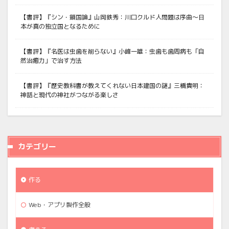
【書評】『シン・鎖国論』山岡鉄秀：川口クルド人問題は序曲〜日
本が真の独立国となるために
【書評】『名医は虫歯を削らない』小峰一雄：虫歯も歯周病も「自
然治癒力」で治す方法
【書評】『歴史教科書が教えてくれない日本建国の謎』三橋貴明：
神話と現代の神社がつながる楽しさ
カテゴリー
作る
Web・アプリ製作全般