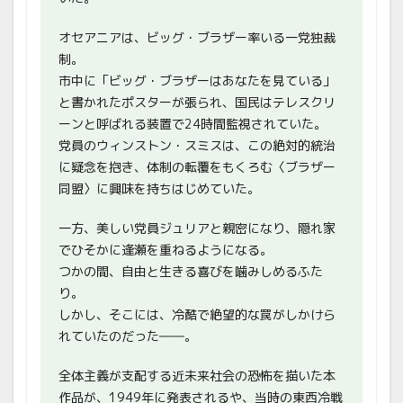
オセアニアは、ビッグ・ブラザー率いる一党独裁
制。
市中に「ビッグ・ブラザーはあなたを見ている」
と書かれたポスターが張られ、国民はテレスクリ
ーンと呼ばれる装置で24時間監視されていた。
党員のウィンストン・スミスは、この絶対的統治
に疑念を抱き、体制の転覆をもくろむ〈ブラザー
同盟〉に興味を持ちはじめていた。
一方、美しい党員ジュリアと親密になり、隠れ家
でひそかに逢瀬を重ねるようになる。
つかの間、自由と生きる喜びを噛みしめるふた
り。
しかし、そこには、冷酷で絶望的な罠がしかけら
れていたのだった――。
全体主義が支配する近未来社会の恐怖を描いた本
作品が、1949年に発表されるや、当時の東西冷戦