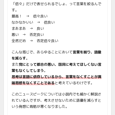
「倍々」だけで表せられるでしょ、って言葉を絞るんで
す。
最高！ → 倍々良い
なかなかいい → 倍良い
まあまあ → 良い
悪い → 否定良い
全然だめ → 否定倍々良い
こんな感じで、あらゆることにおいて
言葉を削り、語彙
を減らす
。
また
党にとって都合の悪い、国民に考えてほしくない言
葉もなくしてしまう
。
思考は言語に依存しているから、言葉をなくすことが異
端思想をなくすことである
と考えているわけです。
このニュースピークについては小説内でも細かく解説さ
れているんですが、考えさせないために語彙を減らすと
いう発想に背筋が寒くなりました。