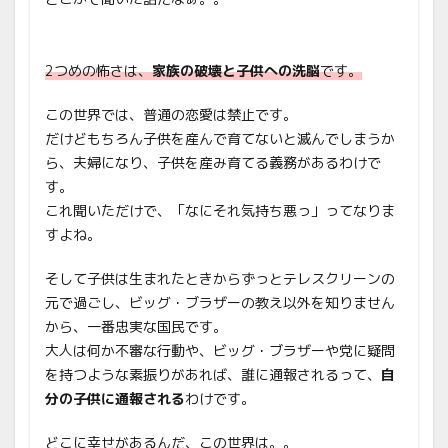
2つめの怖さは、
家族の破壊と子供への洗脳
です。
この世界では、普通の恋愛は禁止です。
だけどもちろん子供を産んで育てないと滅んでしまうか
ら、夫婦になり、子供を産み育てる義務があるわけで
す。
これ聞いただけで、「なにそれ気持ち悪っ」ってなりま
すよね。
そして子供は生まれたときからずっとテレスクリーンの
元で過ごし、ビッグ・ブラザーの教え以外を知りません
から、一番忠実な国民です。
大人は何か不審な行動や、ビッグ・ブラザーや党に疑問
を持つような素振りがあれば、誰に通報されるって、
自
分の子供に通報される
わけです。
どこに幸せがあるんだ、この世界は。。