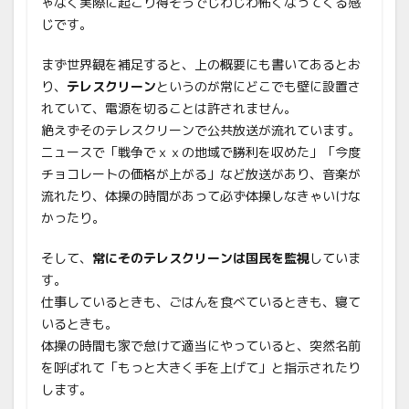
ゃなく実際に起こり得そうでじわじわ怖くなってくる感
じです。
まず世界観を補足すると、上の概要にも書いてあるとお
り、
テレスクリーン
というのが常にどこでも壁に設置さ
れていて、電源を切ることは許されません。
絶えずそのテレスクリーンで公共放送が流れています。
ニュースで「戦争でｘｘの地域で勝利を収めた」「今度
チョコレートの価格が上がる」など放送があり、音楽が
流れたり、体操の時間があって必ず体操しなきゃいけな
かったり。
そして、
常にそのテレスクリーンは国民を監視
していま
す。
仕事しているときも、ごはんを食べているときも、寝て
いるときも。
体操の時間も家で怠けて適当にやっていると、突然名前
を呼ばれて「もっと大きく手を上げて」と指示されたり
します。