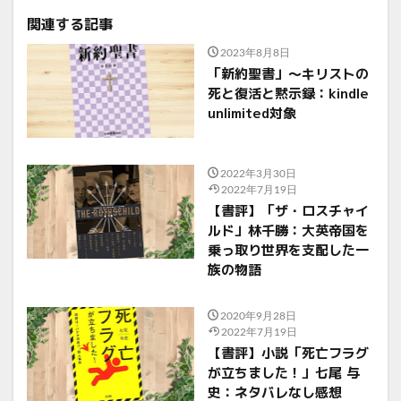
関連する記事
2023年8月8日
「新約聖書」〜キリストの
死と復活と黙示録：kindle
unlimited対象
2022年3月30日
2022年7月19日
【書評】「ザ・ロスチャイ
ルド」林千勝：大英帝国を
乗っ取り世界を支配した一
族の物語
2020年9月28日
2022年7月19日
【書評】小説「死亡フラグ
が立ちました！」七尾 与
史：ネタバレなし感想