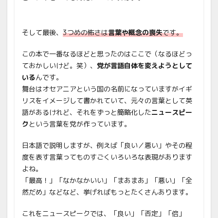
そして最後、
3つめの怖さは
言葉や概念の喪失
です。
この本で一番なるほどと思ったのはここで（なるほどっ
ておかしいけど。笑）、
党が言語自体を変えようとして
いる
んです。
舞台はオセアニアという国の名前になっていますがイギ
リスをイメージして書かれていて、元々の言葉として英
語があるけれど、それをずっと簡略化した
ニュースピー
ク
という言葉を党が作っています。
日本語で説明しますが、例えば「良い／悪い」やその程
度を表す言葉ってものすごくいろいろな表現があります
よね。
「最高！」「なかなかいい」「まあまあ」「悪い」「全
然だめ」などなど、挙げればもっとたくさんあります。
これをニュースピークでは、「良い」「否定」「倍」