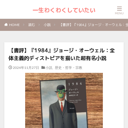
一生わくわくしていたい
読む
小説
【書評】『1984』ジョージ・オーウェル
HOME
【書評】『1984』ジョージ・オーウェル：全
体主義的ディストピアを描いた超有名小説
2024年11月27日
小説
,
歴史・哲学・宗教