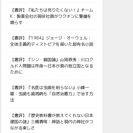
【書評】『私たちは売りたくない！』チーム
K：製薬会社の現役社員がワクチンに警鐘を
鳴らす
【書評】『1984』ジョージ・オーウェル：
全体主義的ディストピアを描いた超有名小説
【書評】『シン・鎖国論』山岡鉄秀：川口ク
ルド人問題は序曲〜日本が真の独立国となる
ために
【書評】『名医は虫歯を削らない』小峰一
雄：虫歯も歯周病も「自然治癒力」で治す方
法
【書評】『歴史教科書が教えてくれない日本
建国の謎』三橋貴明：神話と現代の神社がつ
ながる楽しさ