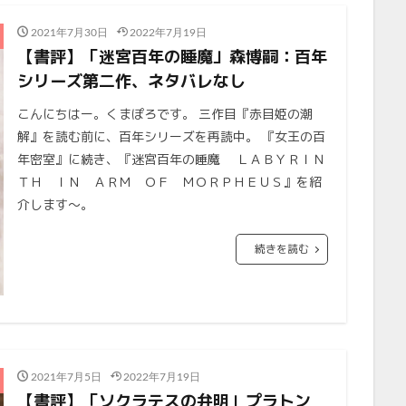
2021年7月30日
2022年7月19日
【書評】「迷宮百年の睡魔」森博嗣：百年
シリーズ第二作、ネタバレなし
こんにちはー。くまぽろです。 三作目『赤目姫の潮
解』を読む前に、百年シリーズを再読中。 『女王の百
年密室』に続き、『迷宮百年の睡魔 ＬＡＢＹＲＩＮ
ＴＨ ＩＮ ＡＲＭ ＯＦ ＭＯＲＰＨＥＵＳ』を紹
介します〜。
続きを読む
2021年7月5日
2022年7月19日
【書評】「ソクラテスの弁明」プラトン