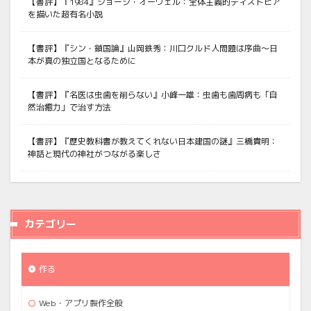
【書評】『1984』ジョージ・オーウェル：全体主義的ディストピア
を描いた超有名小説
【書評】『シン・鎖国論』山岡鉄秀：川口クルド人問題は序曲〜日
本が真の独立国となるために
【書評】『名医は虫歯を削らない』小峰一雄：虫歯も歯周病も「自
然治癒力」で治す方法
【書評】『歴史教科書が教えてくれない日本建国の謎』三橋貴明：
神話と現代の神社がつながる楽しさ
カテゴリー
作る
Web・アプリ製作全般