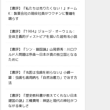
【書評】『私たちは売りたくない！』チーム
K：製薬会社の現役社員がワクチンに警鐘を
鳴らす
【書評】『1984』ジョージ・オーウェル：
全体主義的ディストピアを描いた超有名小説
【書評】『シン・鎖国論』山岡鉄秀：川口ク
ルド人問題は序曲〜日本が真の独立国となる
ために
【書評】『名医は虫歯を削らない』小峰一
雄：虫歯も歯周病も「自然治癒力」で治す方
法
【書評】『歴史教科書が教えてくれない日本
建国の謎』三橋貴明：神話と現代の神社がつ
ながる楽しさ