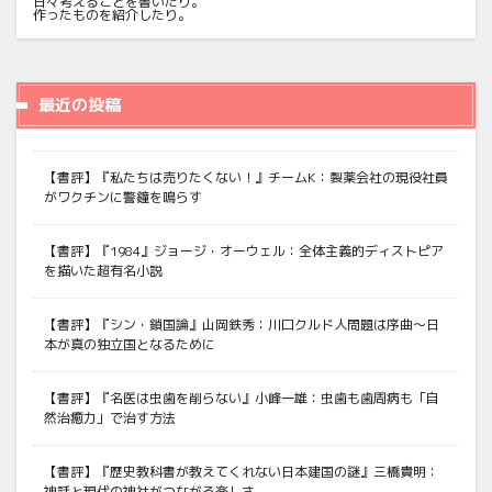
日々考えることを書いたり。
作ったものを紹介したり。
最近の投稿
【書評】『私たちは売りたくない！』チームK：製薬会社の現役社員
がワクチンに警鐘を鳴らす
【書評】『1984』ジョージ・オーウェル：全体主義的ディストピア
を描いた超有名小説
【書評】『シン・鎖国論』山岡鉄秀：川口クルド人問題は序曲〜日
本が真の独立国となるために
【書評】『名医は虫歯を削らない』小峰一雄：虫歯も歯周病も「自
然治癒力」で治す方法
【書評】『歴史教科書が教えてくれない日本建国の謎』三橋貴明：
神話と現代の神社がつながる楽しさ