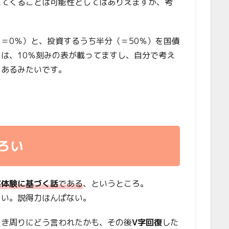
えてくることは可能性としてはありえますが、考
＝0％）と、投資するうち半分（＝50％）を国債
は、10％刻みの表が載ってますし、自分で考え
もあるみたいです。
ろい
実体験に基づく話
である
、というところ。
ろい。説得力はんぱない。
とき周りにどう言われたかも、その後
V字回復
した