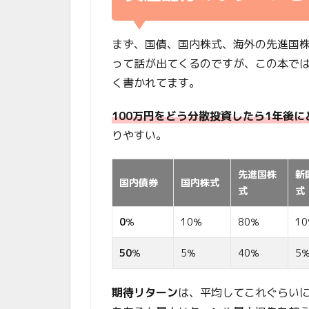
まず、国債、国内株式、海外の先進国
って話が出てくるのですが、この本で
く書かれてます。
100万円をどう分散投資したら1年後に
りやすい。
先進国株
新
国内債券
国内株式
式
式
0
％
10％
80％
1
50
％
5％
40％
5
期待リターン
は、平均してこれぐらい