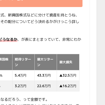
株式、新興国株式などに分けて資産を持とうね、
はその配分についてどう決めるかがけっこう詳し
どうなるか
、が表にまとまっていて、非常にわか
興国株
期待リター
最大リター
最大損失
ン
ン
0％
5.4
万円
43.3
万円
▲
32.5
万円
％
3.2
万円
22.6
万円
▲
16.2
万円
になるだろう、って金額です。