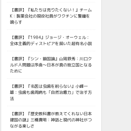
【書評】『私たちは売りたくない！』チーム
K：製薬会社の現役社員がワクチンに警鐘を
鳴らす
【書評】『1984』ジョージ・オーウェル：
全体主義的ディストピアを描いた超有名小説
【書評】『シン・鎖国論』山岡鉄秀：川口ク
ルド人問題は序曲〜日本が真の独立国となる
ために
【書評】『名医は虫歯を削らない』小峰一
雄：虫歯も歯周病も「自然治癒力」で治す方
法
【書評】『歴史教科書が教えてくれない日本
建国の謎』三橋貴明：神話と現代の神社がつ
ながる楽しさ