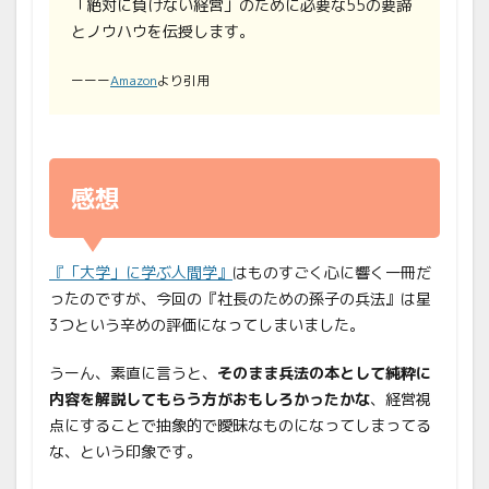
「絶対に負けない経営」のために必要な55の要諦
とノウハウを伝授します。
ーーー
Amazon
より引用
感想
『「大学」に学ぶ人間学』
はものすごく心に響く一冊だ
ったのですが、今回の『社長のための孫子の兵法』は星
3つという辛めの評価になってしまいました。
うーん、素直に言うと、
そのまま兵法の本として純粋に
内容を解説してもらう方がおもしろかったかな
、経営視
点にすることで抽象的で曖昧なものになってしまってる
な、という印象です。