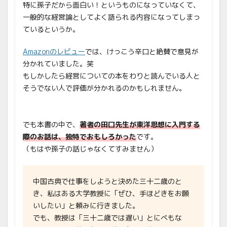
特に孫子だから面白い！というものになっていなくて、
一般的な経営論としてよく語られる内容になってしまっ
ているというか。
Amazonのレビュー
では、けっこう辛口と絶賛で意見が
分かれていました。笑
もしかしたら経営についての本をわりと読んでいる人と
そうでない人で評価が分かれるのかもしれません。
でも本書の中で、
著者の田口先生が東洋思想に入門する
際のお話は、独特でおもしろかった
です。
（もはや孫子の話じゃなくてすみません）
中国古典で仕事をしようと決めた三十二歳のと
き、私はある大学教授に「ぜひ、手ほどきをお願
いしたい」と頼みに行きました。
でも、教授は「三十二歳では遅い」とにべもな