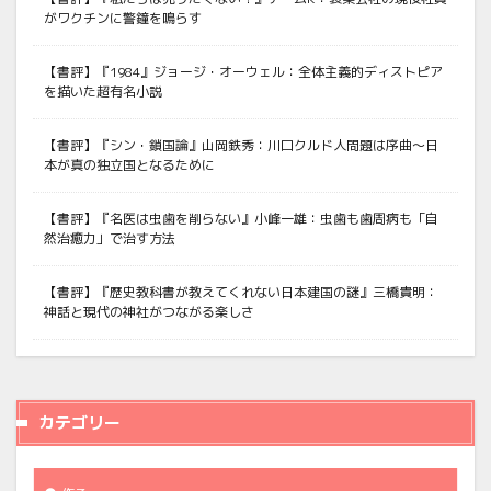
がワクチンに警鐘を鳴らす
【書評】『1984』ジョージ・オーウェル：全体主義的ディストピア
を描いた超有名小説
【書評】『シン・鎖国論』山岡鉄秀：川口クルド人問題は序曲〜日
本が真の独立国となるために
【書評】『名医は虫歯を削らない』小峰一雄：虫歯も歯周病も「自
然治癒力」で治す方法
【書評】『歴史教科書が教えてくれない日本建国の謎』三橋貴明：
神話と現代の神社がつながる楽しさ
カテゴリー