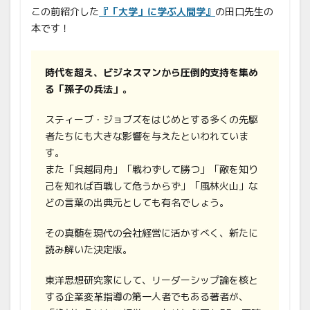
この前紹介した
『「大学」に学ぶ人間学』
の田口先生の
本です！
時代を超え、ビジネスマンから圧倒的支持を集め
る「孫子の兵法」。
スティーブ・ジョブズをはじめとする多くの先駆
者たちにも大きな影響を与えたといわれていま
す。
また「呉越同舟」「戦わずして勝つ」「敵を知り
己を知れば百戦して危うからず」「風林火山」な
どの言葉の出典元としても有名でしょう。
その真髄を現代の会社経営に活かすべく、新たに
読み解いた決定版。
東洋思想研究家にして、リーダーシップ論を核と
する企業変革指導の第一人者でもある著者が、