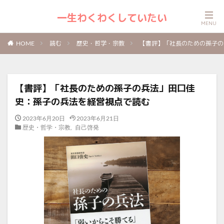
一生わくわくしていたい
読む
歴史・哲学・宗教
【書評】「社長のための孫子の
HOME
【書評】「社長のための孫子の兵法」田口佳
史：孫子の兵法を経営視点で読む
2023年6月20日
2023年6月21日
歴史・哲学・宗教
,
自己啓発